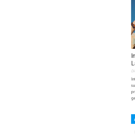
I
L
Di
In
su
pr
ge