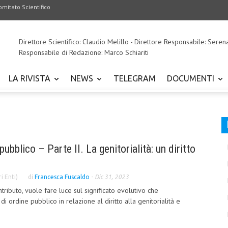
omitato Scientifico
Direttore Scientifico: Claudio Melillo - Direttore Responsabile: Seren
Responsabile di Redazione: Marco Schiariti
LA RIVISTA
NEWS
TELEGRAM
DOCUMENTI
pubblico – Parte II. La genitorialità: un diritto
i Enti)
di
Francesca Fuscaldo
-
Dic 31, 2023
tributo, vuole fare luce sul significato evolutivo che
 di ordine pubblico in relazione al diritto alla genitorialità e