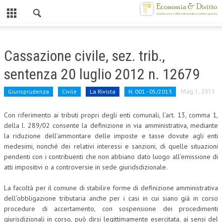
Chiuso
HOME
Cassazione civile, sez. trib.,
CHI SIAMO
sentenza 20 luglio 2012 n. 12679
MISSION
Giurisprudenza
Civile
La Rivista
N. 001 - 05/2013
Mag 1, 2013
CONTATTI
Con riferimento ai tributi propri degli enti comunali, l’art. 13, comma 1,
CENTRO STUDI
della l. 289/02 consente la definizione in via amministrativa, mediante
la riduzione dell’ammontare delle imposte e tasse dovute agli enti
ATTO COSTITUTIVO E STATUTO
medesimi, nonché dei relativi interessi e sanzioni, di quelle situazioni
pendenti con i contribuenti che non abbiano dato luogo all’emissione di
ORGANIZZAZIONE
atti impositivi o a controversie in sede giuridsdizionale.
OBIETTIVI
La facoltà per il comune di stabilire forme di definizione amministrativa
dell’obbligazione tributaria anche per i casi in cui siano già in corso
DIREZIONE SCIENTIFICA
procedure di accertamento, con sospensione dei procedimenti
ALTA FORMAZIONE
giurisdizionali in corso, può dirsi legittimamente esercitata, ai sensi del