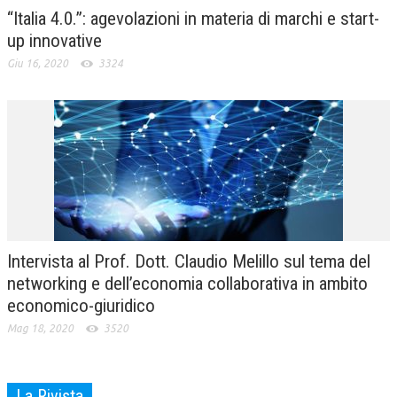
“Italia 4.0.”: agevolazioni in materia di marchi e start-
NEWS
up innovative
Giu 16, 2020
3324
ARCHIVIO EVENTI (FINO AL 2022)
CORSI ENTI TERZI
PUBBLICAZIONI
BOLLETTINO FINANZIAMENTI
TELEGRAM
DOCUMENTI
Intervista al Prof. Dott. Claudio Melillo sul tema del
networking e dell’economia collaborativa in ambito
MANUALI E MONOGRAFIE
economico-giuridico
TESI DI LAUREA
Mag 18, 2020
3520
MATERIALE DIDATTICO
INVITI E PROMOZIONI
La Rivista