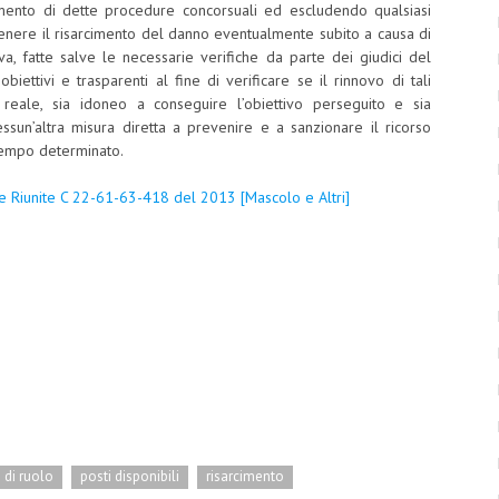
tamento di dette procedure concorsuali ed escludendo qualsiasi
ottenere il risarcimento del danno eventualmente subito a causa di
tiva, fatte salve le necessarie verifiche da parte dei giudici del
obiettivi e trasparenti al fine di verificare se il rinnovo di tali
 reale, sia idoneo a conseguire l’obiettivo perseguito e sia
essun’altra misura diretta a prevenire e a sanzionare il ricorso
 tempo determinato.
e Riunite C 22-61-63-418 del 2013 [Mascolo e Altri]
 di ruolo
posti disponibili
risarcimento