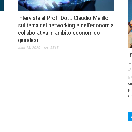
Intervista al Prof. Dott. Claudio Melillo
sul tema del networking e dell’economia
collaborativa in ambito economico-
giuridico
Mag 18, 2020
3515
I
L
Di
In
su
pr
ge