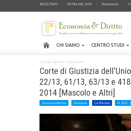
REGISTRATI
ENTRA NEL SITO
Redazione
C
CHI SIAMO
CENTRO STUDI
Giurisprudenza
Europea
Corte di Giustizia dell’Un
22/13, 61/13, 63/13 e 41
2014 [Mascolo e Altri]
Giurisprudenza
Europea
La Rivista
N. 020 -