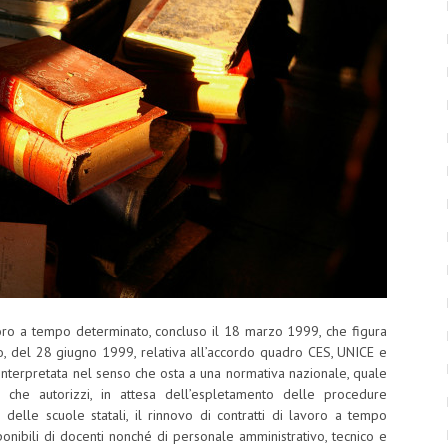
voro a tempo determinato, concluso il 18 marzo 1999, che figura
io, del 28 giugno 1999, relativa all’accordo quadro CES, UNICE e
nterpretata nel senso che osta a una normativa nazionale, quale
i, che autorizzi, in attesa dell’espletamento delle procedure
 delle scuole statali, il rinnovo di contratti di lavoro a tempo
ponibili di docenti nonché di personale amministrativo, tecnico e