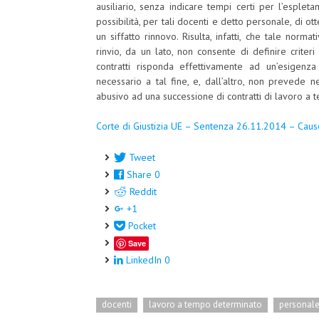
ausiliario, senza indicare tempi certi per l’esple
possibilità, per tali docenti e detto personale, di 
un siffatto rinnovo. Risulta, infatti, che tale norma
rinvio, da un lato, non consente di definire criteri 
contratti risponda effettivamente ad un’esigenza
necessario a tal fine, e, dall’altro, non prevede n
abusivo ad una successione di contratti di lavoro a
Corte di Giustizia UE – Sentenza 26.11.2014 – Caus
Tweet
Share
0
Reddit
+1
Pocket
Save
LinkedIn
0
docenti
lavoro a tempo determinato
personale