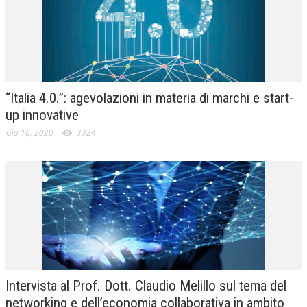
NEWS
ARCHIVIO EVENTI (FINO AL 2022)
CORSI ENTI TERZI
“Italia 4.0.”: agevolazioni in materia di marchi e start-
PUBBLICAZIONI
up innovative
BOLLETTINO FINANZIAMENTI
Giu 16, 2020
3324
TELEGRAM
DOCUMENTI
MANUALI E MONOGRAFIE
TESI DI LAUREA
MATERIALE DIDATTICO
Intervista al Prof. Dott. Claudio Melillo sul tema del
INVITI E PROMOZIONI
networking e dell’economia collaborativa in ambito