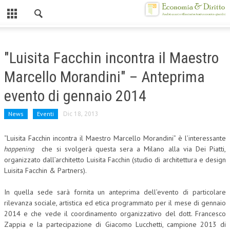
Chiuso
HOME
"Luisita Facchin incontra il Maestro
CHI SIAMO
Marcello Morandini" – Anteprima
MISSION
evento di gennaio 2014
CONTATTI
News
Eventi
Dic 18, 2013
CENTRO STUDI
“Luisita Facchin incontra il Maestro Marcello Morandini” è l’interessante
happening
che si svolgerà questa sera a Milano alla via Dei Piatti,
ATTO COSTITUTIVO E STATUTO
organizzato dall’architetto Luisita Facchin (studio di architettura e design
ORGANIZZAZIONE
Luisita Facchin & Partners).
OBIETTIVI
In quella sede sarà fornita un anteprima dell’evento di particolare
rilevanza sociale, artistica ed etica programmato per il mese di gennaio
DIREZIONE SCIENTIFICA
2014 e che vede il coordinamento organizzativo del dott. Francesco
Zappia e la partecipazione di Giacomo Lucchetti, campione 2013 di
ALTA FORMAZIONE