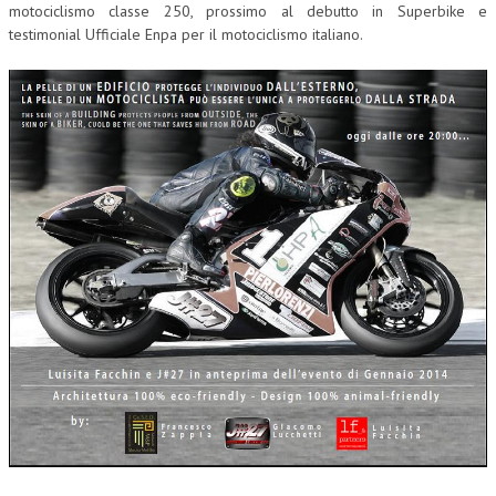
motociclismo classe 250, prossimo al debutto in Superbike e
CORSI CE.S.E.D.
testimonial Ufficiale Enpa per il motociclismo italiano.
ARCHIVIO CORSI 2015
DIVENTA SOCIO
BROCHURE CE.S.E.D.
LA RIVISTA
LA RIVISTA
COMITATO SCIENTIFICO
COMITATO EDITORIALE
REDAZIONE
PEER REVIEW
CODICE ETICO
AUTORI