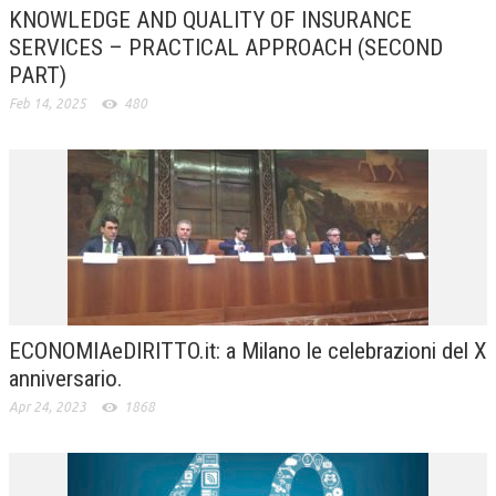
KNOWLEDGE AND QUALITY OF INSURANCE
CRIMINOLOGIA TRIBUTARIA
SERVICES – PRACTICAL APPROACH (SECOND
PART)
CFC E PARADISI FISCALI
Feb 14, 2025
480
TRANSFER PRICING
PRASSI
AMMINISTRATIVA
TRIBUTARIA
GIURISPRUDENZA
EUROPEA
ECONOMIAeDIRITTO.it: a Milano le celebrazioni del X
COSTITUZIONALE
anniversario.
CIVILE
Apr 24, 2023
1868
TRIBUTARIA
PENALE