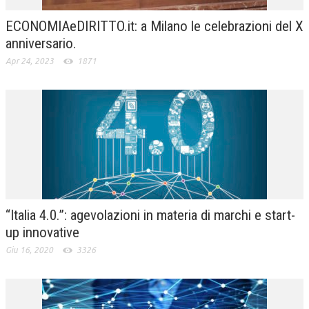
NEWS
ECONOMIAeDIRITTO.it: a Milano le celebrazioni del X
anniversario.
ARCHIVIO EVENTI (FINO AL 2022)
Apr 24, 2023
1871
CORSI ENTI TERZI
PUBBLICAZIONI
BOLLETTINO FINANZIAMENTI
TELEGRAM
DOCUMENTI
“Italia 4.0.”: agevolazioni in materia di marchi e start-
MANUALI E MONOGRAFIE
up innovative
TESI DI LAUREA
Giu 16, 2020
3326
MATERIALE DIDATTICO
INVITI E PROMOZIONI