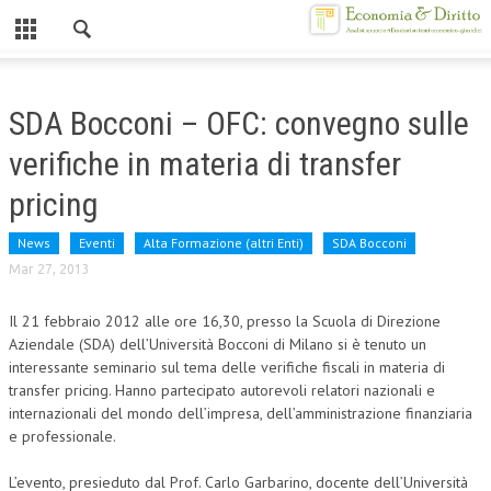
Chiuso
HOME
SDA Bocconi – OFC: convegno sulle
CHI SIAMO
verifiche in materia di transfer
MISSION
pricing
CONTATTI
News
Eventi
Alta Formazione (altri Enti)
SDA Bocconi
Mar 27, 2013
CENTRO STUDI
Il 21 febbraio 2012 alle ore 16,30, presso la Scuola di Direzione
ATTO COSTITUTIVO E STATUTO
Aziendale (SDA) dell’Università Bocconi di Milano si è tenuto un
ORGANIZZAZIONE
interessante seminario sul tema delle verifiche fiscali in materia di
transfer pricing. Hanno partecipato autorevoli relatori nazionali e
OBIETTIVI
internazionali del mondo dell’impresa, dell’amministrazione finanziaria
e professionale.
DIREZIONE SCIENTIFICA
L’evento, presieduto dal Prof. Carlo Garbarino, docente dell’Università
ALTA FORMAZIONE