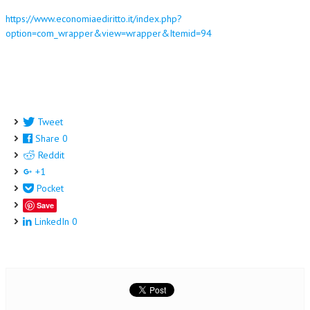
https://www.economiaediritto.it/index.php?
COLLABORA CON NOI
option=com_wrapper&view=wrapper&Itemid=94
ECONOMIA
CORPORATE SOCIAL RESPONSIBILITY
ECONOMIA DELL’ARTE
Tweet
INTERNAZIONALIZZAZIONE
Share
0
HUMAN RESOURCES
Reddit
+1
RISORSE UMANE
Pocket
MARKETING
Save
LinkedIn
0
TREASURY IN FINANCIAL SERVICES
RISK MANAGEMENT
SVILUPPO SOSTENIBILE
PERSONA E CITTÀ