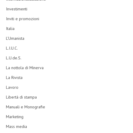
Investimenti
Inviti e promozioni
Italia
L'Umanista
L.I.U.C.
L.U.de.S.
La nottola di Minerva
La Rivista
Lavoro
Libertà di stampa
Manuali e Monografie
Marketing
Mass media