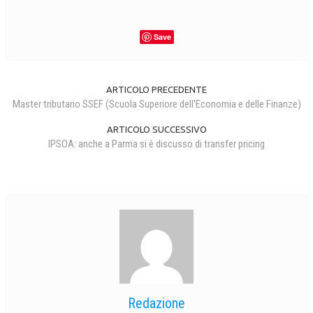
L’UMANISTA
Save
DIRITTO
DIRITTO PENALE D’IMPRESA
ARTICOLO PRECEDENTE
DIRITTO DEL LAVORO
Master tributario SSEF (Scuola Superiore dell'Economia e delle Finanze)
DIRITTO DEL WEB
ARTICOLO SUCCESSIVO
IPSOA: anche a Parma si è discusso di transfer pricing
DIRITTO DELLE IMPRESE IN CRISI
CRIMINOLOGIA E CRIMINALISTICA
SICUREZZA SUL LAVORO
FISCO
DIRITTO TRIBUTARIO
FISCALITÀ INTERNAZIONALE
Redazione
TAX RISK MANAGEMENT