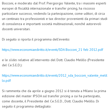
Bocconi, e moderato dal Prof. Piergiorgio Valente, tra i massimi esperti
CORSI CE.S.E.D.
europei di fiscalità internazionale e transfer pricing, ha riscosso
particolare successo, vedendo la partecipazione, come uditori, di circa
ARCHIVIO CORSI 2015
un centinaio tra professionisti e tax director provenienti da primari studi
di consulenza e importanti società multinazionali, nonché autorevoli
DIVENTA SOCIO
docenti universitari.
BROCHURE CE.S.E.D.
Di seguito si riporta il programma dell’evento:
LA RIVISTA
https://www.economiaediritto.it/eventi/SDA Bocconi_21 feb 2012.pdf
LA RIVISTA
e le
slides
relative all’intervento del Dott. Claudio Melillo (Presidente
COMITATO SCIENTIFICO
del Ce.S.E.D.):
COMITATO EDITORIALE
https://www.economiaediritto.it/eventi/2012_sda_bocconi_valente_melil
lo.pdf
REDAZIONE
Si rammenta che da aprile a giugno 2012 si è tenuta a Milano la prima
PEER REVIEW
edizione del master IPSOA sul transfer pricing a cui ha partecipato,
come docente, il Presidente del Ce.S.E.D., Dott. Claudio Melillo. Di
CODICE ETICO
seguito il programma dettagliato:
AUTORI