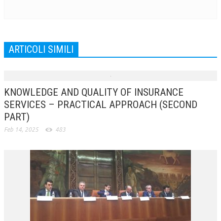
CRIMINOLOGIA TRIBUTARIA
CFC E PARADISI FISCALI
ARTICOLI SIMILI
TRANSFER PRICING
PRASSI
AMMINISTRATIVA
KNOWLEDGE AND QUALITY OF INSURANCE
SERVICES – PRACTICAL APPROACH (SECOND
TRIBUTARIA
PART)
GIURISPRUDENZA
Feb 14, 2025
483
EUROPEA
COSTITUZIONALE
CIVILE
TRIBUTARIA
PENALE