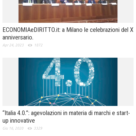
CRIMINOLOGIA TRIBUTARIA
CFC E PARADISI FISCALI
ECONOMIAeDIRITTO.it: a Milano le celebrazioni del X
TRANSFER PRICING
anniversario.
PRASSI
Apr 24, 2023
1872
AMMINISTRATIVA
TRIBUTARIA
GIURISPRUDENZA
EUROPEA
COSTITUZIONALE
CIVILE
“Italia 4.0.”: agevolazioni in materia di marchi e start-
up innovative
TRIBUTARIA
Giu 16, 2020
3329
PENALE