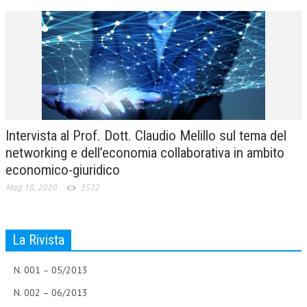
NEWS
ARCHIVIO EVENTI (FINO AL 2022)
CORSI ENTI TERZI
PUBBLICAZIONI
BOLLETTINO FINANZIAMENTI
Intervista al Prof. Dott. Claudio Melillo sul tema del
networking e dell’economia collaborativa in ambito
TELEGRAM
economico-giuridico
Mag 18, 2020
3522
DOCUMENTI
MANUALI E MONOGRAFIE
La Rivista
TESI DI LAUREA
N. 001 – 05/2013
MATERIALE DIDATTICO
N. 002 – 06/2013
INVITI E PROMOZIONI