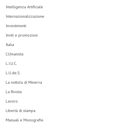
Intelligenza Artificiale
Internazionalizzazione
Investimenti
Inviti e promozioni
Italia
L'Umanista
L.I.U.C.
L.U.de.S.
La nottola di Minerva
La Rivista
Lavoro
Libertà di stampa
Manuali e Monografie