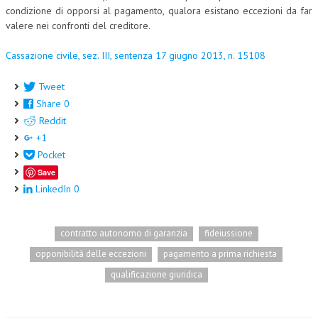
condizione di opporsi al pagamento, qualora esistano eccezioni da far
CORSI CE.S.E.D.
valere nei confronti del creditore.
ARCHIVIO CORSI 2015
Cassazione civile, sez. III, sentenza 17 giugno 2013, n. 15108
DIVENTA SOCIO
Tweet
BROCHURE CE.S.E.D.
Share
0
Reddit
LA RIVISTA
+1
Pocket
LA RIVISTA
Save
COMITATO SCIENTIFICO
LinkedIn
0
COMITATO EDITORIALE
contratto autonomo di garanzia
fideiussione
REDAZIONE
opponibilità delle eccezioni
pagamento a prima richiesta
PEER REVIEW
qualificazione giuridica
CODICE ETICO
AUTORI