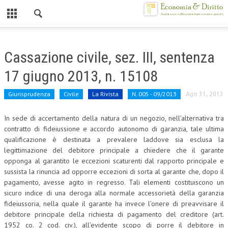
Chiuso
HOME
Cassazione civile, sez. III, sentenza
CHI SIAMO
17 giugno 2013, n. 15108
MISSION
Giurisprudenza
Civile
La Rivista
N. 005 - 09/2013
Ago 31, 2013
CONTATTI
In sede di accertamento della natura di un negozio, nell’alternativa tra
CENTRO STUDI
contratto di fideiussione e accordo autonomo di garanzia, tale ultima
qualificazione è destinata a prevalere laddove sia esclusa la
ATTO COSTITUTIVO E STATUTO
legittimazione del debitore principale a chiedere che il garante
opponga al garantito le eccezioni scaturenti dal rapporto principale e
ORGANIZZAZIONE
sussista la rinuncia ad opporre eccezioni di sorta al garante che, dopo il
pagamento, avesse agito in regresso.
Tali elementi costituiscono un
OBIETTIVI
sicuro indice di una deroga alla normale accessorietà della garanzia
fideiussoria, nella quale il garante ha invece l’onere di preavvisare il
DIREZIONE SCIENTIFICA
debitore principale della richiesta di pagamento del creditore (art.
ALTA FORMAZIONE
1952 co. 2 cod. civ.), all’evidente scopo di porre il debitore in